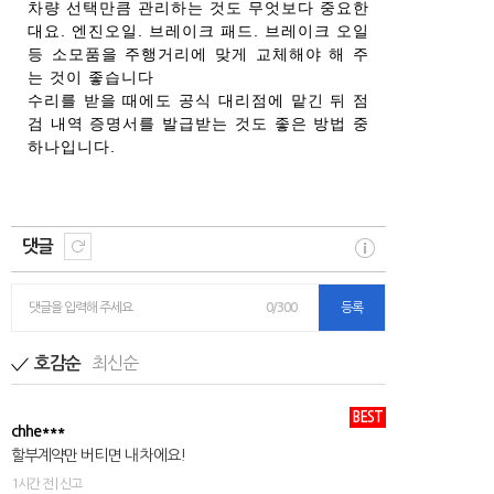
차량 선택만큼 관리하는 것도 무엇보다 중요한
대요. 엔진오일. 브레이크 패드. 브레이크 오일
등 소모품을 주행거리에 맞게 교체해야 해 주
는 것이 좋습니다
수리를 받을 때에도 공식 대리점에 맡긴 뒤 점
검 내역 증명서를 발급받는 것도 좋은 방법 중
하나입니다.
댓글
댓글을 입력해 주세요
0/300
등록
최신순
호감순
BEST
chhe***
할부계약만 버티면 내 차에요!
1시간 전 | 신고