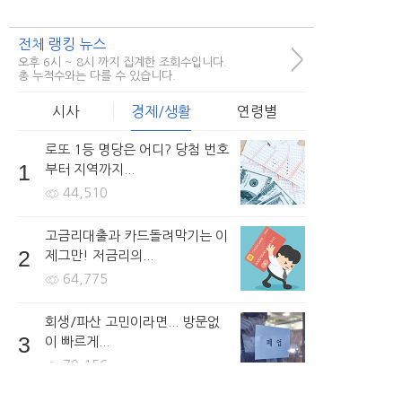
전체 랭킹 뉴스
>
오후 6시 ~ 8시 까지 집계한 조회수입니다.
총 누적수와는 다를 수 있습니다.
시사
경제/생활
연령별
로또 1등 명당은 어디? 당첨 번호
1
부터 지역까지...
44,510
고금리대출과 카드돌려막기는 이
2
제그만! 저금리의...
64,775
회생/파산 고민이라면... 방문없
3
이 빠르게...
70,156