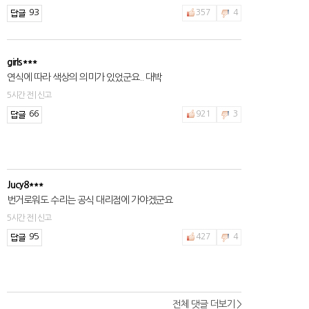
93
357
4
girls***
연식에 따라 색상의 의미가 있었군요.. 대박
5시간 전 | 신고
66
921
3
Jucy8***
번거로워도 수리는 공식 대리점에 가야겠군요
5시간 전 | 신고
95
427
4
전체 댓글 더보기 >