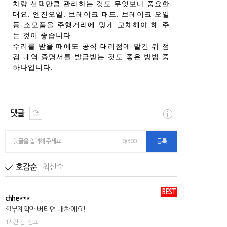
차량 선택만큼 관리하는 것도 무엇보다 중요한
대요. 엔진오일. 브레이크 패드. 브레이크 오일
등 소모품을 주행거리에 맞게 교체해야 해 주
는 것이 좋습니다
수리를 받을 때에도 공식 대리점에 맡긴 뒤 점
검 내역 증명서를 발급받는 것도 좋은 방법 중
하나입니다.
댓글
댓글을 입력해 주세요
0/300
등록
최신순
호감순
BEST
chhe***
할부계약만 버티면 내 차에요!
1시간 전 | 신고