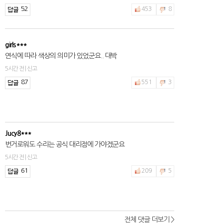
52
453
8
girls***
연식에 따라 색상의 의미가 있었군요.. 대박
5시간 전 | 신고
87
551
3
Jucy8***
번거로워도 수리는 공식 대리점에 가야겠군요
5시간 전 | 신고
61
209
5
전체 댓글 더보기 >