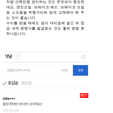
차량 선택만큼 관리하는 것도 무엇보다 중요한
대요. 엔진오일. 브레이크 패드. 브레이크 오일
등 소모품을 주행거리에 맞게 교체해야 해 주
는 것이 좋습니다
수리를 받을 때에도 공식 대리점에 맡긴 뒤 점
검 내역 증명서를 발급받는 것도 좋은 방법 중
하나입니다.
댓글
댓글을 입력해 주세요
0/300
등록
최신순
호감순
BEST
chhe***
할부계약만 버티면 내 차에요!
1시간 전 | 신고