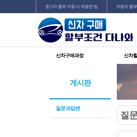
중고차 할부 이용 시 유용한 팁
자동차 할부
신차구매과정
신차
게시판
질문과답변
질