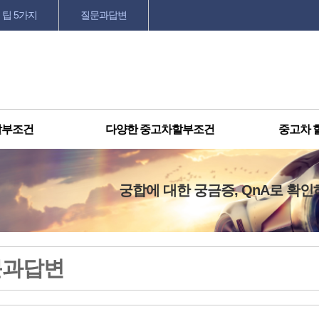
 팁 5가지
질문과답변
할부조건
다양한 중고차할부조건
중고차 
궁합에 대한 궁금증, QnA로 확인
문과답변